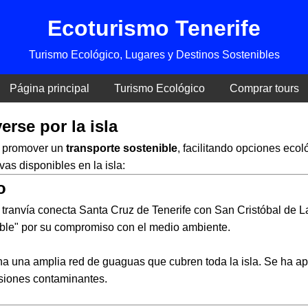
Ecoturismo Tenerife
Turismo Ecológico, Lugares y Destinos Sostenibles
Página principal
Turismo Ecológico
Comprar tours
rse por la isla
ra promover un
transporte sostenible
, facilitando opciones ecol
vas disponibles en la isla:
o
l tranvía conecta Santa Cruz de Tenerife con San Cristóbal de 
nible" por su compromiso con el medio ambiente.
a una amplia red de guaguas que cubren toda la isla. Se ha apo
misiones contaminantes.