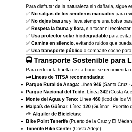
Para disfrutar de la naturaleza sin dañarla, sigue
✅
No salgas de los senderos marcados
para evi
✅
No dejes basura
y lleva siempre una bolsa para
✅
Respeta la fauna y flora
, sin tocar ni recolecta
✅
Usa protector solar biodegradable
para evitar
✅
Camina en silencio
, evitando ruidos que puedan
✅
Usa transporte público
o comparte coche para 
🚍 Transporte Sostenible para 
Para reducir la huella de carbono, se recomienda 
🚌
Líneas de TITSA recomendadas:
Parque Rural de Anaga:
Línea
946
(Santa Cruz - 
Parque Nacional del Teide:
Línea
342
(Costa Adej
Monte del Agua y Teno:
Línea
460
(Icod de los Vi
Malpaís de Güímar:
Línea
120
(Güímar - Puertito 
🚲
Alquiler de Bicicletas:
Bike Point Tenerife
(Puerto de la Cruz y El Médan
Tenerife Bike Center
(Costa Adeje).