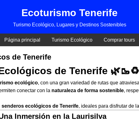
Ecoturismo Tenerife
Turismo Ecológico, Lugares y Destinos Sostenibles
Página principal
Turismo Ecológico
Comprar tours
os de Tenerife
cológicos de Tenerife 🌿🥾♻
rismo ecológico
, con una gran variedad de rutas que atravie
ermiten conectar con la
naturaleza de forma sostenible
, resp
 senderos ecológicos de Tenerife
, ideales para disfrutar de 
Una Inmersión en la Laurisilva