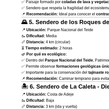
✅ Paisaje formado por
coladas de lava y vegetac
✅ Sendero que respeta la fragilidad del ecosistem
📌
Recomendación:
Ideal para conocer el
contras
🌄 5. Sendero de los Roques de
📍
Ubicación:
Parque Nacional del Teide
🥾
Dificultad:
Media
📏
Distancia:
4 km (circular)
⏳
Tiempo estimado:
2 horas
🌿
Por qué es ecológico:
✅ Dentro del
Parque Nacional del Teide
, Patrim
✅ Permite observar
formaciones geológicas úni
✅ Importante para la conservación del
tajinaste r
📌
Recomendación:
Caminar temprano para evitar 
🏝 6. Sendero de La Caleta - D
📍
Ubicación:
Costa de Adeje
🥾
Dificultad:
Baja
📏
Distancia:
3 km (ida y vuelta)