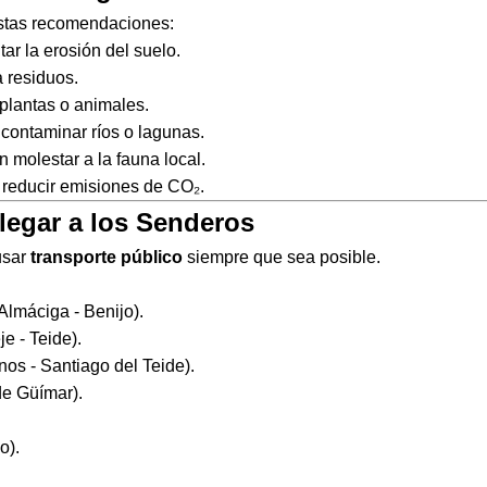
 estas recomendaciones:
tar la erosión del suelo.
 residuos.
r plantas o animales.
 contaminar ríos o lagunas.
 molestar a la fauna local.
reducir emisiones de CO₂.
Llegar a los Senderos
usar
transporte público
siempre que sea posible.
Almáciga - Benijo).
e - Teide).
nos - Santiago del Teide).
de Güímar).
o).