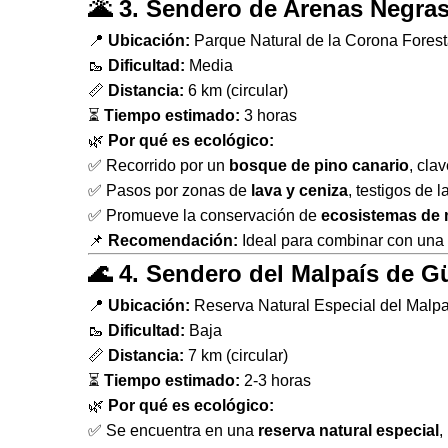
🌋 3. Sendero de Arenas Negras
📍
Ubicación:
Parque Natural de la Corona Forest
🥾
Dificultad:
Media
📏
Distancia:
6 km (circular)
⏳
Tiempo estimado:
3 horas
🌿
Por qué es ecológico:
✅ Recorrido por un
bosque de pino canario
, cla
✅ Pasos por zonas de
lava y ceniza
, testigos de 
✅ Promueve la conservación de
ecosistemas de
📌
Recomendación:
Ideal para combinar con una 
🌊 4. Sendero del Malpaís de G
📍
Ubicación:
Reserva Natural Especial del Malp
🥾
Dificultad:
Baja
📏
Distancia:
7 km (circular)
⏳
Tiempo estimado:
2-3 horas
🌿
Por qué es ecológico:
✅ Se encuentra en una
reserva natural especial
,