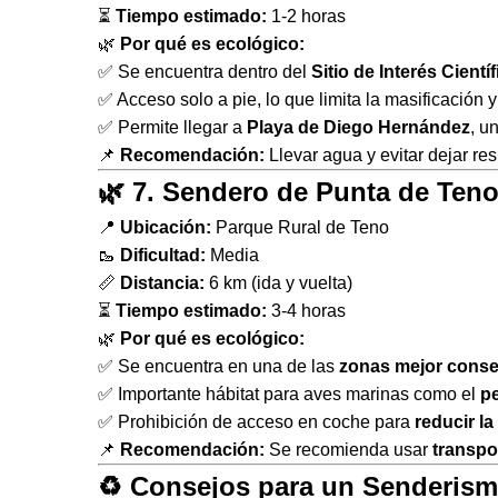
⏳
Tiempo estimado:
1-2 horas
🌿
Por qué es ecológico:
✅ Se encuentra dentro del
Sitio de Interés Cient
✅ Acceso solo a pie, lo que limita la masificación 
✅ Permite llegar a
Playa de Diego Hernández
, u
📌
Recomendación:
Llevar agua y evitar dejar res
🌿 7. Sendero de Punta de Teno
📍
Ubicación:
Parque Rural de Teno
🥾
Dificultad:
Media
📏
Distancia:
6 km (ida y vuelta)
⏳
Tiempo estimado:
3-4 horas
🌿
Por qué es ecológico:
✅ Se encuentra en una de las
zonas mejor conser
✅ Importante hábitat para aves marinas como el
pe
✅ Prohibición de acceso en coche para
reducir l
📌
Recomendación:
Se recomienda usar
transpo
♻️ Consejos para un Senderism