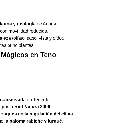
, fauna y geología
de Anaga.
con movilidad reducida.
aleza
(olfato, tacto, vista y oído).
tas principiantes.
 Mágicos en Teno
n conservada
en Tenerife.
 por la
Red Natura 2000
.
osques en la regulación del clima
.
mo la
paloma rabiche y turqué
.