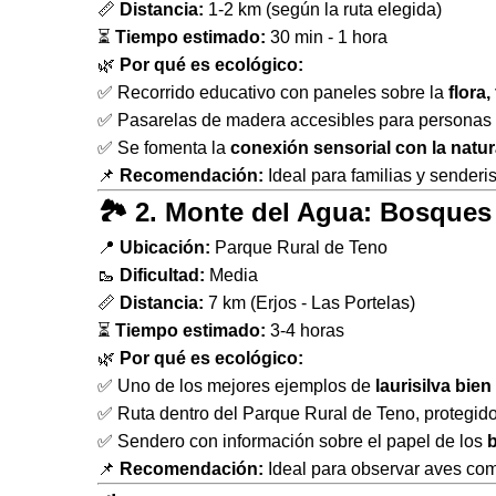
📏
Distancia:
1-2 km (según la ruta elegida)
⏳
Tiempo estimado:
30 min - 1 hora
🌿
Por qué es ecológico:
✅ Recorrido educativo con paneles sobre la
flora
✅ Pasarelas de madera accesibles para personas 
✅ Se fomenta la
conexión sensorial con la natur
📌
Recomendación:
Ideal para familias y senderis
🏞 2. Monte del Agua: Bosques
📍
Ubicación:
Parque Rural de Teno
🥾
Dificultad:
Media
📏
Distancia:
7 km (Erjos - Las Portelas)
⏳
Tiempo estimado:
3-4 horas
🌿
Por qué es ecológico:
✅ Uno de los mejores ejemplos de
laurisilva bie
✅ Ruta dentro del Parque Rural de Teno, protegido
✅ Sendero con información sobre el papel de los
b
📌
Recomendación:
Ideal para observar aves co