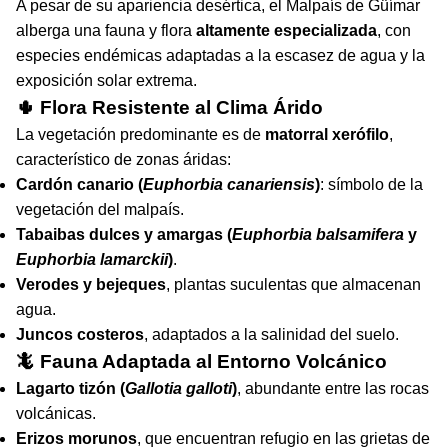
A pesar de su apariencia desértica, el Malpaís de Güímar
alberga una fauna y flora
altamente especializada
, con
especies endémicas adaptadas a la escasez de agua y la
exposición solar extrema.
🌵 Flora Resistente al Clima Árido
La vegetación predominante es de
matorral xerófilo
,
característico de zonas áridas:
Cardón canario (
Euphorbia canariensis
)
: símbolo de la
vegetación del malpaís.
Tabaibas dulces y amargas (
Euphorbia balsamifera
y
Euphorbia lamarckii
)
.
Verodes y bejeques
, plantas suculentas que almacenan
agua.
Juncos costeros
, adaptados a la salinidad del suelo.
🦎 Fauna Adaptada al Entorno Volcánico
Lagarto tizón (
Gallotia galloti
)
, abundante entre las rocas
volcánicas.
Erizos morunos
, que encuentran refugio en las grietas de