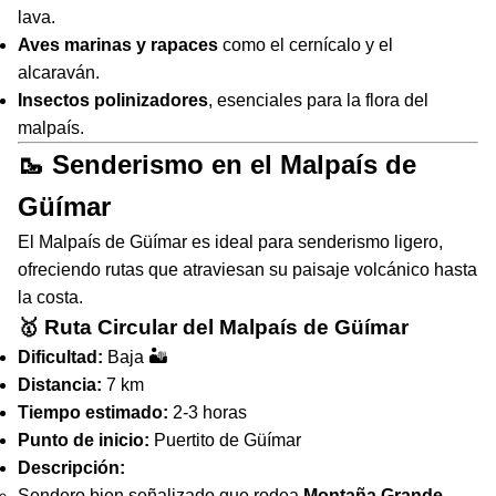
lava.
Aves marinas y rapaces
como el cernícalo y el
alcaraván.
Insectos polinizadores
, esenciales para la flora del
malpaís.
🥾 Senderismo en el Malpaís de
Güímar
El Malpaís de Güímar es ideal para senderismo ligero,
ofreciendo rutas que atraviesan su paisaje volcánico hasta
la costa.
🥇 Ruta Circular del Malpaís de Güímar
Dificultad:
Baja 🏜
Distancia:
7 km
Tiempo estimado:
2-3 horas
Punto de inicio:
Puertito de Güímar
Descripción:
Sendero bien señalizado que rodea
Montaña Grande
.